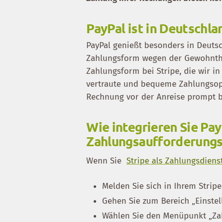
PayPal ist in Deutschla
PayPal genießt besonders in Deutsc
Zahlungsform wegen der Gewohnthei
Zahlungsform bei Stripe, die wir i
vertraute und bequeme Zahlungsopti
Rechnung vor der Anreise prompt b
Wie integrieren Sie Pay
Zahlungsaufforderung
Wenn Sie
Stripe als Zahlungsdiens
Melden Sie sich in Ihrem Strip
Gehen Sie zum Bereich „Einste
Wählen Sie den Menüpunkt „Za