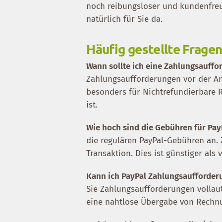
noch reibungsloser und kundenfreun
natürlich für Sie da.
Häufig gestellte Frage
Wann sollte ich eine Zahlungsauffo
Zahlungsaufforderungen vor der Anr
besonders für Nichtrefundierbare R
ist.
Wie hoch sind die Gebühren für Pa
die regulären PayPal-Gebühren an. 
Transaktion. Dies ist günstiger als
Kann ich PayPal Zahlungsaufforder
Sie Zahlungsaufforderungen vollau
eine nahtlose Übergabe von Rechn