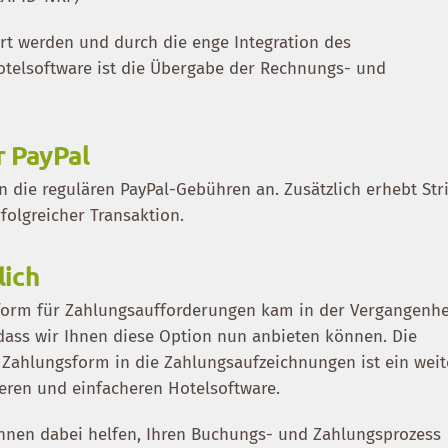
rt werden und durch die enge Integration des
otelsoftware ist die Übergabe der Rechnungs- und
r PayPal
n die regulären PayPal-Gebühren an. Zusätzlich erhebt Str
folgreicher Transaktion.
lich
sform für Zahlungsaufforderungen kam in der Vergangenhe
dass wir Ihnen diese Option nun anbieten können. Die
s Zahlungsform in die Zahlungsaufzeichnungen ist ein weit
seren und einfacheren Hotelsoftware.
hnen dabei helfen, Ihren Buchungs- und Zahlungsprozess