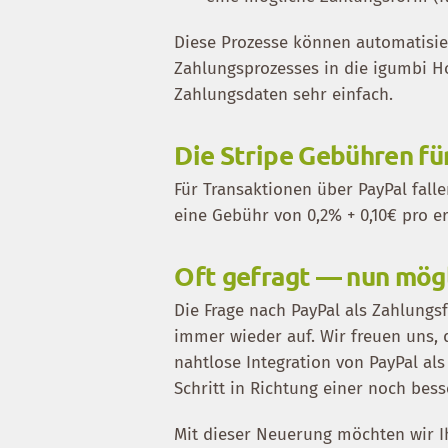
Diese Prozesse können automatisie
Zahlungsprozesses in die igumbi H
Zahlungsdaten sehr einfach.
Die Stripe Gebühren fü
Für Transaktionen über PayPal falle
eine Gebühr von 0,2% + 0,10€ pro er
Oft gefragt — nun mög
Die Frage nach PayPal als Zahlung
immer wieder auf. Wir freuen uns, 
nahtlose Integration von PayPal al
Schritt in Richtung einer noch bes
Mit dieser Neuerung möchten wir I