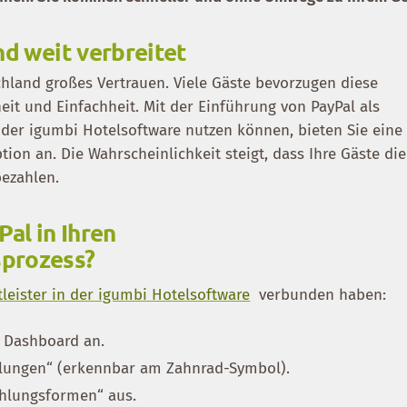
nd weit verbreitet
hland großes Vertrauen. Viele Gäste bevorzugen diese
t und Einfachheit. Mit der Einführung von PayPal als
n der igumbi Hotelsoftware nutzen können, bieten Sie eine
on an. Die Wahrscheinlichkeit steigt, dass Ihre Gäste die
ezahlen.
Pal in Ihren
sprozess?
tleister in der igumbi Hotelsoftware
verbunden haben:
e Dashboard an.
llungen“ (erkennbar am Zahnrad-Symbol).
hlungsformen“ aus.