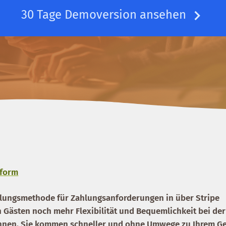
30 Tage Demoversion ansehen
sform
ahlungsmethode für Zahlungsanforderungen in über Stripe
n Gästen noch mehr Flexibilität und Bequemlichkeit bei der
nnen. Sie kommen schneller und ohne Umwege zu Ihrem Ge