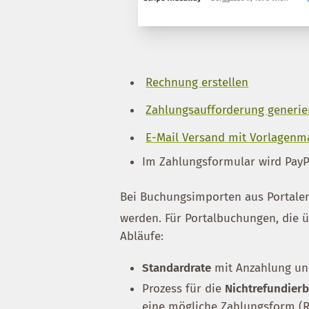
Rechnung erstellen
Zahlungsaufforderung generie
E-Mail Versand mit Vorlagenm
Im Zahlungsformular wird PayP
Bei Buchungsimporten aus Portale
werden. Für Portalbuchungen, die 
Abläufe:
Standardrate
mit Anzahlung und
Prozess für die
Nichtrefundierb
eine mögliche Zahlungsform (