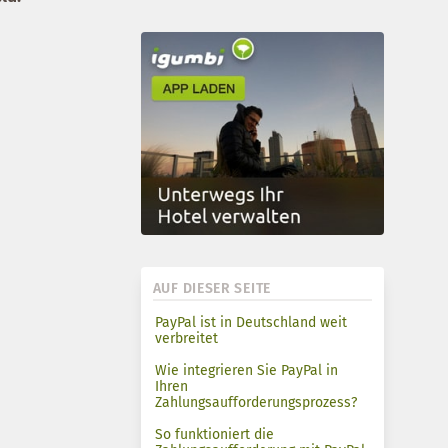
AUF DIESER SEITE
PayPal ist in Deutschland weit
verbreitet
Wie integrieren Sie PayPal in
Ihren
Zahlungsaufforderungsprozess?
So funktioniert die