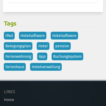
Tags
iPad
Hotelsoftware
Hotelsoftware
Belegungsplan
Hotel
pension
Ferienwohnung
App
Buchungssystem
Ferienhaus
Hotelverwaltung
LINKS
Home