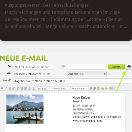
Ausgangssperren, Betriebsschließungen,
Flugstreichungen und Fahrplanausdünnungen im Zuge
der Maßnahmen zur Eindämmung der Corona-Krise nur
so auf uns ein. Wir hängen alle am Nachrichtenticker und
versuchen den Überblick über die Situation zu
bewahren. Die Mitarbeiter/innen mussten wir in
Kurzarbeit schicken. Um mit Ihrem Betrieb erfolgreich
durch die Krise zu kommen und mit den [Lockerungen
der Corona Maßnahamen in Post-Corona-Zeiten]
(/de/blog/corona-lockerungen-hotels) durchstarten zu
können, sind einige wichtige Schritte notwendig.