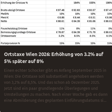
Ortstaxe Wien 2026: Erhöhung von 3.2% auf
5% später auf 8%
Einen echter Schocker gibt es Anfang September 2025 in
Wien: Die Ortstaxe soll substantiell angehoben werden
von 3,2% auf 8,5%. Und das schon ab Dezember 2025.
Jetzt sind ein paar grundlegende Überlegungen und
Umstellungen zu machen. Nach einer Woche gab es dann
eine Abmilderung des geplanten Einführungsdatums sine
Staffelung %% dann 8% der Erhöhung und eine später