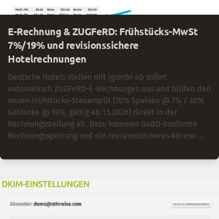
E-Rechnung & ZUGFeRD: Frühstücks-MwSt
7%/19% und revisionssichere
Hotelrechnungen
Deutsche Hotels stellen mit igumbi ab sofort
automatisch ZUGFeRD-E-Rechnungen aus und bilden den
neuen Frühstücks-Steuersplit (70% Speisen @ 7% / 30%
Getränke @ 19%, gültig ab 1.1.2026) direkt in der
Rechnungsstellung ab. Dazu kommen GoBD-konforme
Rechnungssperrung und ein revisionssicheres Adress-
Änderungsprotokoll.