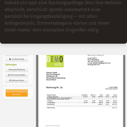
Sobald ein Gast eine Buchungsanfrage über Ihre Website
abschickt, verschickt igumbi automatisch eine
persönliche Eingangsbestätigung — mit allen
Anfragedetails, Zimmerkategorie-Karten und Ihrem
Hotel-Footer. Kein manuelles Eingreifen nötig.