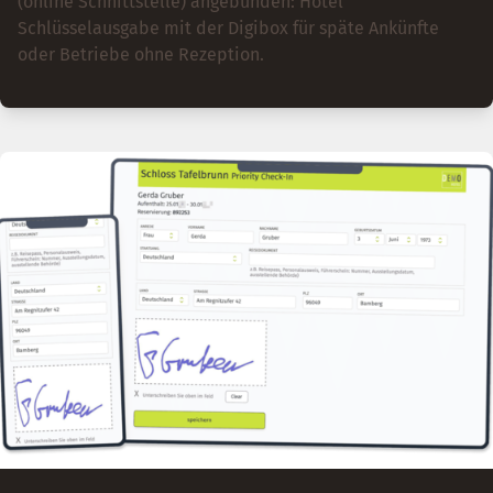
(online Schnittstelle) angebunden: Hotel
Schlüsselausgabe mit der Digibox für späte Ankünfte
oder Betriebe ohne Rezeption.