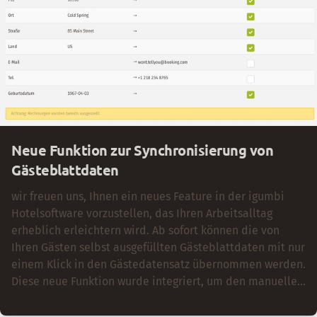
kann auch ein Wettbewerbsvorteile für Ihr Hotel sein.
Neue Funktion zur Synchronisierung von
Gästeblattdaten
wir freuen uns, Ihnen ein neues Feature in der igumbi
Hotelsoftware vorzustellen, das Ihren Arbeitsalltag
erheblich erleichtern wird. Ab sofort können die von
Ihren Gästen selbst ausgefüllten Gästeblattdaten mit nur
einem Klick in den Gästedatensatz übernommen werden.
Diese neue Funktion wurde integriert, um den manuellen
Aufwand zu reduzieren und die Qualität der Gästedaten
zu verbessern, die über verschiedene Portale oft