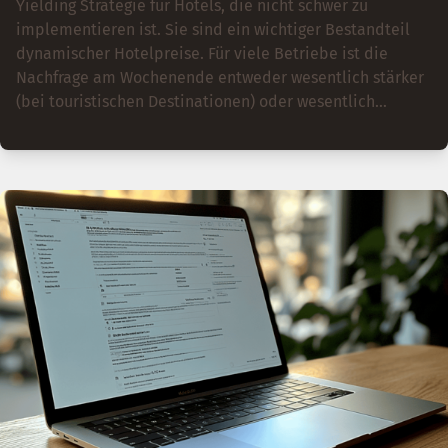
Yielding Strategie für Hotels, die nicht schwer zu
implementieren ist. Sie sind ein wichtiger Bestandteil
dynamischer Hotelpreise. Für viele Betriebe ist die
Nachfrage am Wochenende entweder wesentlich stärker
(bei touristischen Destinationen) oder wesentlich
schwächer (bei Geschäftsdestinationen). Diese Yielding
Strategie mit dynamischen Hotelpreisen nutzt die
unterschiedliche Nachfrage: Am Wochenende werden
andere Raten angeboten als unter der Woche. Dabei
sollte man nicht zimperlich sein – Aufschläge von 20-30%
oder sogar 40% auf die Preise unter der Woche sind
durchaus üblich. Wussten Sie, dass Hotels mit einer
klugen Wochenendpreis-Strategie im Schnitt über 11 %
mehr Umsatz erzielen können?