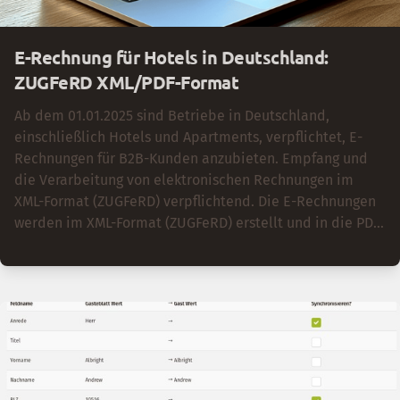
E-Rechnung für Hotels in Deutschland:
ZUGFeRD XML/PDF-Format
Ab dem 01.01.2025 sind Betriebe in Deutschland,
einschließlich Hotels und Apartments, verpflichtet, E-
Rechnungen für B2B-Kunden anzubieten. Empfang und
die Verarbeitung von elektronischen Rechnungen im
XML-Format (ZUGFeRD) verpflichtend. Die E-Rechnungen
werden im XML-Format (ZUGFeRD) erstellt und in die PDF-
Datei eingebettet. Um die E-Rechnung/ZUGFeRD XML-
Datei zu überprüfen, kann der kostenlose QUBA-Viewer
verwendet werden. Für die Vorbereitung auf die E-
Rechnung empfiehlt es sich, die Firmenrechnungfunktion
in der igumbi Hotelsoftware zu nutzen, die
Firmendatensätze der Kunden zu pflegen und die
richtigen E-Mail-Adressen für den Rechnungsversand zu
hinterlegen. Die zeitnahe Einführung der E-Rechnungen