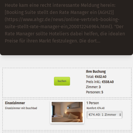
Heute kam eine recht interessante Meldung herein:
[Booking Suite stellt den Rate Manager ein (AGHZ)]
(https://www.ahgz.de/news/online-vertrieb-booking-
suite-stellt-rate-manager-ein,200012246964.html). "Der
Rate Manager sollte Hoteliers dabei helfen, die idealen
Preise für ihren Markt festzulegen. Die dort
vorgeschlagenen Raten werden anhand von Angebot und
Nachfrage sowie der Raten der Mitbewerber berechnet."