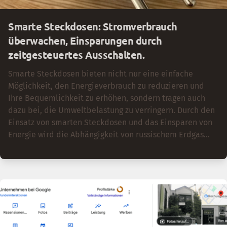
Smarte Steckdosen: Stromverbrauch
überwachen, Einsparungen durch
zeitgesteuertes Ausschalten.
Smarte Steckdosen bieten nicht nur eine einfache
Möglichkeit, den Energieverbrauch zu reduzieren und
Ihre Bequemlichkeit zu erhöhen, sondern tragen auch
dazu bei, die Umweltbelastung zu verringern. Durch den
Einsatz von smarten Steckdosen und das Einsparen von
Energie wird die Abhängigkeit von russischem Erdgas
reduziert. Je weniger Strom insgesamt benötigt wird,
desto weniger muss zum jeweiligen Zeitpunkt durch
Gaskraftwerke in Spitzenzeiten durch Gasverfeuerung
produziert werden. Das spart Gas und wirkt
preisdämpfend auf den Strompreis, weil die extrem
hohen Preise im Merit-Order-System gar nicht erreicht
werden. CO2-Emissionen werden ebenfalls reduziert,