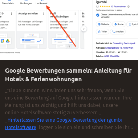
weil weniger fossile Brennstoffe verfeuert werden.
Google Bewertungen sammeln: Anleitung für
Hotels & Ferienwohnungen
_"Liebe Kunden, wir würden uns sehr freuen, wenn Sie
uns eine Bewertung auf Google hinterlassen würden. Ihre
Meinung ist uns wichtig und hilft uns dabei, unsere
online Hotelsoftware stetig zu verbessern._
_
Hinterlassen Sie eine Google Bewertung der igumbi
Hotelsoftware
, loggen Sie sich ein und schreiben Sie Ihre
Bewertung über unsere Lösung und unser Service._