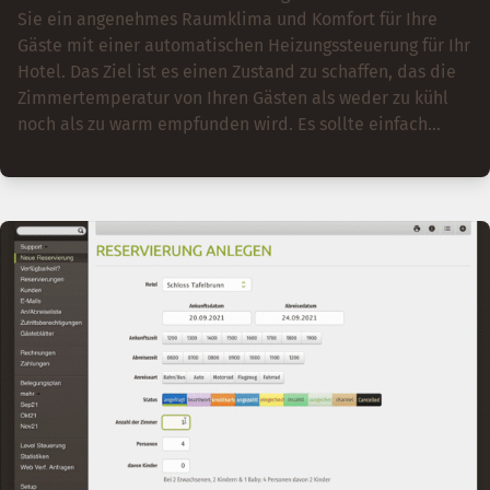
Sie ein angenehmes Raumklima und Komfort für Ihre
Gäste mit einer automatischen Heizungssteuerung für Ihr
Hotel. Das Ziel ist es einen Zustand zu schaffen, das die
Zimmertemperatur von Ihren Gästen als weder zu kühl
noch als zu warm empfunden wird. Es sollte einfach
passen. Sparen Sie Energie und senken Sie Ihre
Betriebskosten mit einer belegungsabhängigen
automatischen Raumtemperaturregelung. Die
Temperatur in nichtbelegten Zimmern wird
heruntergefahren. Diese smarte Heizungssteuerung passt
sich intelligent der Belegung an und sorgt dafür, dass nur
tatsächlich genutzte Zimmer beheizt werden. Dadurch
sparen Sie bis zu 30% Heizkosten, während Ihr Personal
durch die Automatisierung entlastet wird. Ideal für
Hotels jeder Größe, bietet diese Lösung langfristige
Einsparungen und eine nachhaltige Reduzierung des
Energieverbrauchs, was sowohl Ihrem Budget als auch
der Umwelt zugutekommt.