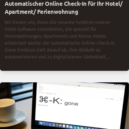
Automatischer Online Check-In für Ihr Hotel/
Apartment/ Ferienwohnung
Wir freuen uns, Ihnen die neueste Funktion unserer
Hotel-Software vorzustellen, die speziell für
Ferienwohnungen, Apartments und kleine Hotels
entwickelt wurde: der automatische Online-Check-In.
Diese Funktion zielt darauf ab, Ihre Abläufe zu
automatisieren und zu digitalisieren: Gästeblatt,
Ortstaxe und Zugangscode können in einem Flow
abgewickelt werden. Ihre Gäste können eine
kontaktlosen online Check-In genießen. Das Zimmer kann
sofort bezogen werden, ohne dass die Gäste warten
müssen.