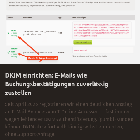
DKIM einrichten: E-Mails wie
Buchungsbestätigungen zuverlässig
zustellen
Seit April 2026 registrieren wir einen deutlichen Anstieg
an E-Mail Bounces von T-Online-Adressen — fast immer
wegen fehlender DKIM-Authentifizierung. igumbi-Kunden
können DKIM ab sofort vollständig selbst einrichten,
ohne Support-Anfrage.