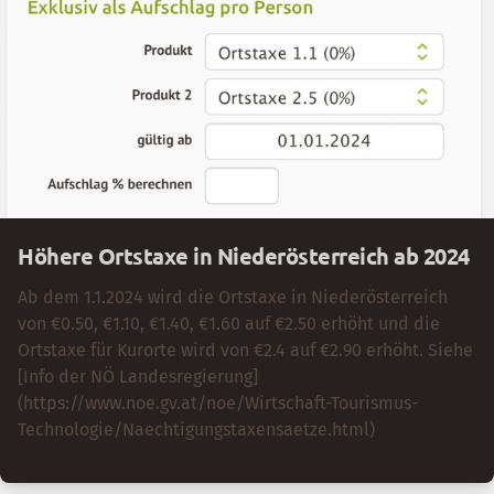
Höhere Ortstaxe in Niederösterreich ab 2024
Ab dem 1.1.2024 wird die Ortstaxe in Niederösterreich
von €0.50, €1.10, €1.40, €1.60 auf €2.50 erhöht und die
Ortstaxe für Kurorte wird von €2.4 auf €2.90 erhöht. Siehe
[Info der NÖ Landesregierung]
(https://www.noe.gv.at/noe/Wirtschaft-Tourismus-
Technologie/Naechtigungstaxensaetze.html)